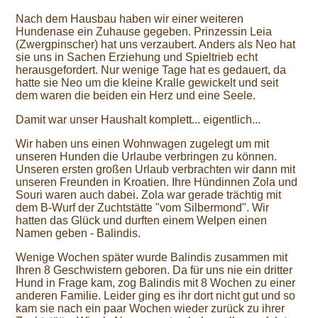
Nach dem Hausbau haben wir einer weiteren
Hundenase ein Zuhause gegeben. Prinzessin Leia
(Zwergpinscher) hat uns verzaubert. Anders als Neo hat
sie uns in Sachen Erziehung und Spieltrieb echt
herausgefordert. Nur wenige Tage hat es gedauert, da
hatte sie Neo um die kleine Kralle gewickelt und seit
dem waren die beiden ein Herz und eine Seele.
Damit war unser Haushalt komplett... eigentlich...
Wir haben uns einen Wohnwagen zugelegt um mit
unseren Hunden die Urlaube verbringen zu können.
Unseren ersten großen Urlaub verbrachten wir dann mit
unseren Freunden in Kroatien. Ihre Hündinnen Zola und
Souri waren auch dabei. Zola war gerade trächtig mit
dem B-Wurf der Zuchtstätte "vom Silbermond". Wir
hatten das Glück und durften einem Welpen einen
Namen geben - Balindis.
Wenige Wochen später wurde Balindis zusammen mit
Ihren 8 Geschwistern geboren. Da für uns nie ein dritter
Hund in Frage kam, zog Balindis mit 8 Wochen zu einer
anderen Familie. Leider ging es ihr dort nicht gut und so
kam sie nach ein paar Wochen wieder zurück zu ihrer