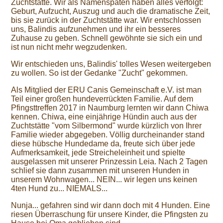
Zuchtstätte. Wir als Namenspaten haben alles verfolgt:
Geburt, Aufzucht, Auszug und auch die dramatische Zeit,
bis sie zurück in der Zuchtstätte war. Wir entschlossen
uns, Balindis aufzunehmen und ihr ein besseres
Zuhause zu geben. Schnell gewöhnte sie sich ein und
ist nun nicht mehr wegzudenken.
Wir entschieden uns, Balindis' tolles Wesen weitergeben
zu wollen. So ist der Gedanke "Zucht" gekommen.
Als Mitglied der ERU Canis Gemeinschaft e.V. ist man
Teil einer großen hundeverrückten Familie. Auf dem
Pfingsttreffen 2017 in Naumburg lernten wir dann Chiwa
kennen. Chiwa, eine einjährige Hündin auch aus der
Zuchtstätte "vom Silbermond" wurde kürzlich von Ihrer
Familie wieder abgegeben. Völlig durcheinander stand
diese hübsche Hundedame da, freute sich über jede
Aufmerksamkeit, jede Streicheleinheit und spielte
ausgelassen mit unserer Prinzessin Leia. Nach 2 Tagen
schlief sie dann zusammen mit unseren Hunden in
unserem Wohnwagen... NEIN... wir legen uns keinen
4ten Hund zu... NIEMALS...
Nunja... gefahren sind wir dann doch mit 4 Hunden. Eine
riesen Überraschung für unsere Kinder, die Pfingsten zu