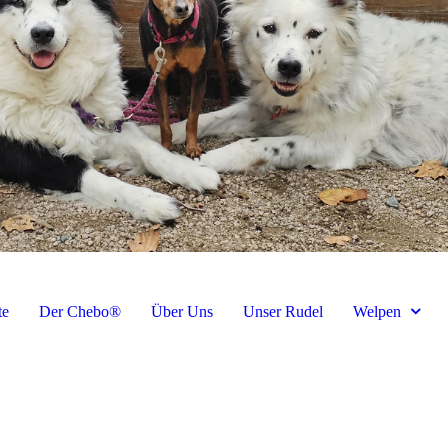
te
Der Chebo®
Über Uns
Unser Rudel
Welpen