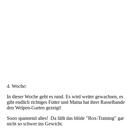
20210624_184632
20210624_193245
20210626_163440
20210626_163447
20210626_163551
20210627_100703
4. Woche:
In dieser Woche geht es rund. Es wird weiter gewachsen, es
gibt endlich richtiges Futter und Mama hat ihrer Rasselbande
den Welpen-Garten gezeigt!
Sooo spannend alles! Da fällt das blöde "Box-Training" gar
nicht so schwer ins Gewicht.