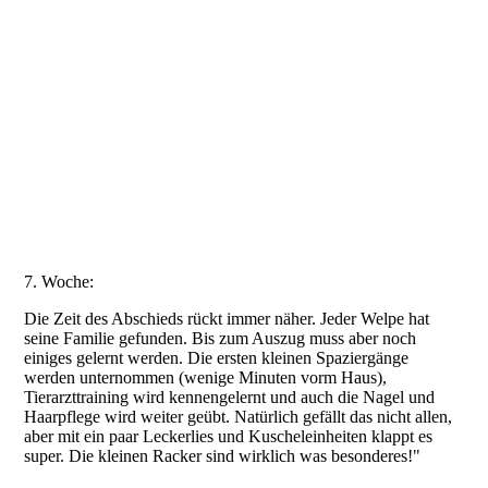
20210717_173703
20210713_115317
20210712_144458
20210712_144345
20210712_144222
20210712_143232
7. Woche:
Die Zeit des Abschieds rückt immer näher. Jeder Welpe hat
seine Familie gefunden. Bis zum Auszug muss aber noch
einiges gelernt werden. Die ersten kleinen Spaziergänge
werden unternommen (wenige Minuten vorm Haus),
Tierarzttraining wird kennengelernt und auch die Nagel und
Haarpflege wird weiter geübt. Natürlich gefällt das nicht allen,
aber mit ein paar Leckerlies und Kuscheleinheiten klappt es
super. Die kleinen Racker sind wirklich was besonderes!"