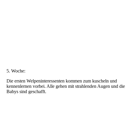
20210629_094733
20210701_124932
20210701_125008
20210701_133403
20210703_114744
5. Woche:
Die ersten Welpeninteressenten kommen zum kuscheln und
kennenlernen vorbei. Alle gehen mit strahlenden Augen und die
Babys sind geschafft.
20210707_111935
20210707_111704
20210707_111625