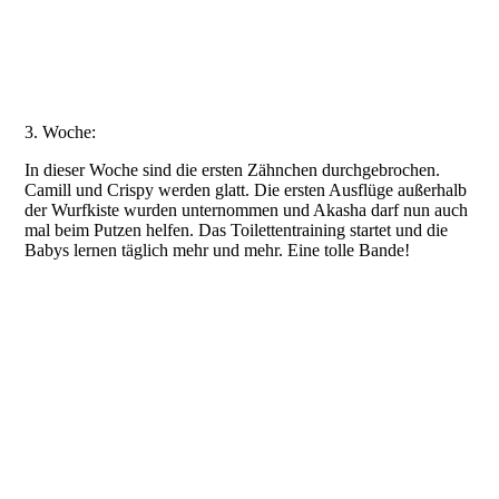
Crispy_1
3. Woche:
In dieser Woche sind die ersten Zähnchen durchgebrochen.
Camill und Crispy werden glatt. Die ersten Ausflüge außerhalb
der Wurfkiste wurden unternommen und Akasha darf nun auch
mal beim Putzen helfen. Das Toilettentraining startet und die
Babys lernen täglich mehr und mehr. Eine tolle Bande!
20210621_211908
20210623_130020
20210623_130426
20210623_202759
20210623_135844