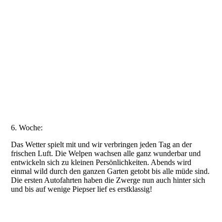
20210707_111545
20210706_204724
20210705_193623
20210705_193541
20210705_060023
6. Woche:
Das Wetter spielt mit und wir verbringen jeden Tag an der
frischen Luft. Die Welpen wachsen alle ganz wunderbar und
entwickeln sich zu kleinen Persönlichkeiten. Abends wird
einmal wild durch den ganzen Garten getobt bis alle müde sind.
Die ersten Autofahrten haben die Zwerge nun auch hinter sich
und bis auf wenige Piepser lief es erstklassig!
20210717_173652