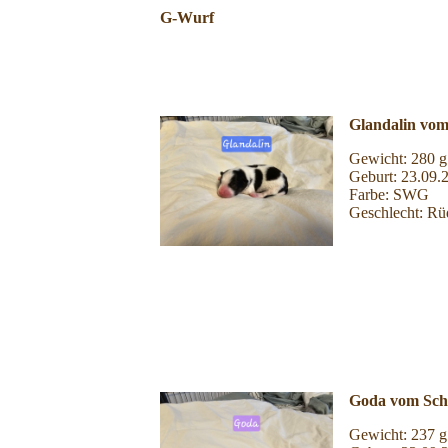
G-Wurf
Glandalin vom
Gewicht: 280 g
Geburt: 23.09.
Farbe: SWG
Geschlecht: Rü
Goda vom Schm
Gewicht: 237 g