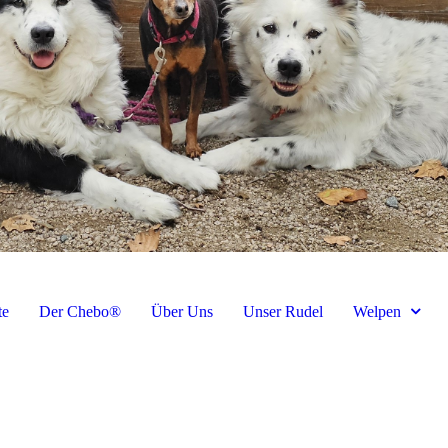
te
Der Chebo®
Über Uns
Unser Rudel
Welpen